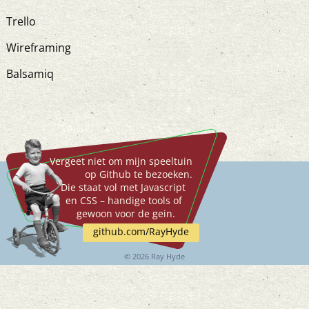
Trello
Wireframing
Balsamiq
Vergeet niet om mijn speeltuin
op Github te bezoeken.
Die staat vol met Javascript
en CSS – handige tools of
gewoon voor de gein.
github.com/RayHyde
©
2026 Ray Hyde