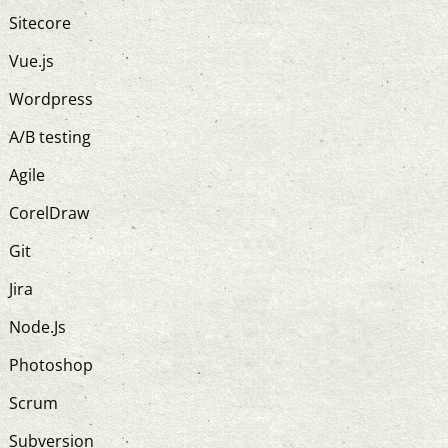
Sitecore
Vue.js
Wordpress
A/B testing
Agile
CorelDraw
Git
Jira
Node.Js
Photoshop
Scrum
Subversion